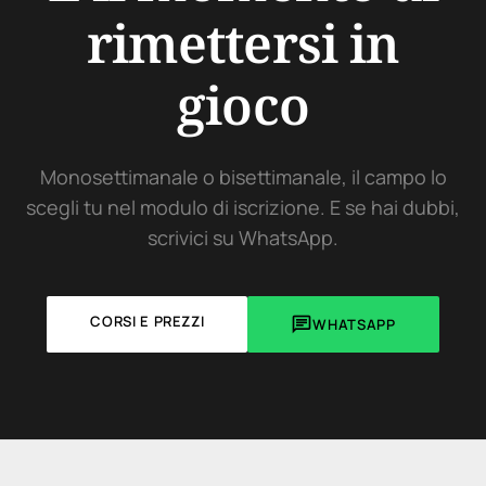
rimettersi in
gioco
Monosettimanale o bisettimanale, il campo lo
scegli tu nel modulo di iscrizione. E se hai dubbi,
scrivici su WhatsApp.
CORSI E PREZZI

WHATSAPP